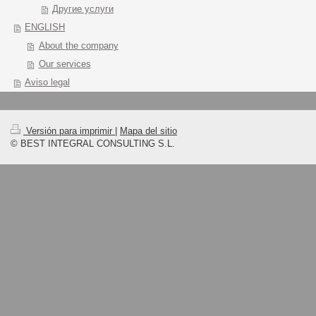
Другие услуги
ENGLISH
About the company
Our services
Aviso legal
Versión para imprimir
|
Mapa del sitio
© BEST INTEGRAL CONSULTING S.L.