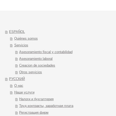
ESPAÑOL
Quiénes somos
Servicios
Asesoramiento fiscal y contabilidad
Asesoramiento laboral
Creacion de sociedades
Otros servicios
РУССКИЙ
О нас
Наши услуги
Налоги и бухгалтерия
Труд.контракты, заработная плата
Регистрация фирм